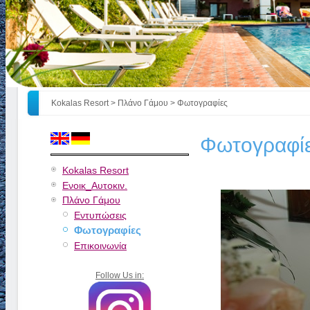
Kokalas Resort
>
Πλάνο Γάμου
> Φωτογραφίες
Φωτογραφί
Kokalas Resort
Ενοικ_Αυτοκιν.
Πλάνο Γάμου
Εντυπώσεις
Φωτογραφίες
Επικοινωνία
Follow Us in: