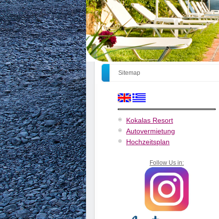
Sitemap
Kokalas Resort
Autovermietung
Hochzeitsplan
Follow Us in: