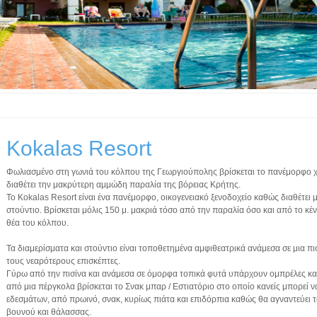
Kokalas Resort
Φωλιασμένο στη γωνιά του κόλπου της Γεωργιούπολης βρίσκεται το πανέμορφο 
διαθέτει την μακρύτερη αμμώδη παραλία της βόρειας Κρήτης.
Το Κokalas Resort είναι ένα πανέμορφο, οικογενειακό ξενοδοχείο καθώς διαθέτει μ
στούντιο. Βρίσκεται μόλις 150 μ. μακριά τόσο από την παραλία όσο και από το κ
θέα του κόλπου.
Τα διαμερίσματα και στούντιο είναι τοποθετημένα αμφιθεατρικά ανάμεσα σε μια πισί
τους νεαρότερους επισκέπτες.
Γύρω από την πισίνα και ανάμεσα σε όμορφα τοπικά φυτά υπάρχουν ομπρέλες και
από μια πέργκολα βρίσκεται το Σνακ μπαρ / Εστιατόριο στο οποίο κανείς μπορεί να
εδεσμάτων, από πρωινό, σνακ, κυρίως πιάτα και επιδόρπια καθώς θα αγναντεύει τ
βουνού και θάλασσας.