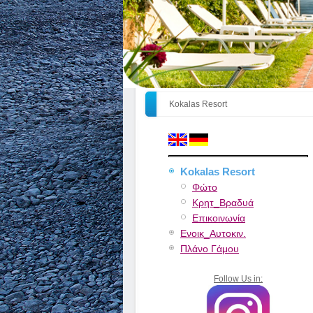
Kokalas Resort
Kokalas Resort
Φώτο
Κρητ_Βραδυά
Επικοινωνία
Ενοικ_Αυτοκιν.
Πλάνο Γάμου
Follow Us in: