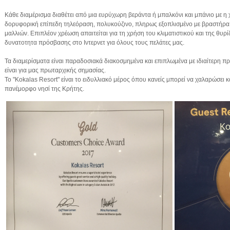
Κάθε διαμέρισμα διαθέτει από μια ευρύχωρη βεράντα ή μπαλκόνι και μπάνιο με η χ
δορυφορική επίπεδη τηλεόραση, πολυκούζινο, πληρως εξοπλισμένο με βραστήρα,
μαλλιών. Επιπλέον χρέωση απαιτείται για τη χρήση του κλιματιστικού και της θυ
δυνατοτητα πρόσβασης στο Ιντερνετ για όλους τους πελάτες μας.
Τα διαμερίσματα είναι παραδοσιακά διακοσμημένα και επιπλωμένα με ιδιαίτερη π
είναι για μας πρωταρχικής σημασίας.
Το "Kokalas Resort" είναι το ειδυλλιακό μέρος όπου κανείς μπορεί να χαλαρώσει 
πανέμορφο νησί της Κρήτης.